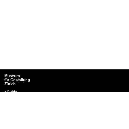
Museum
für Gestaltung
Zürich
eGuide
Kontakt
Rechtliches / Impressum