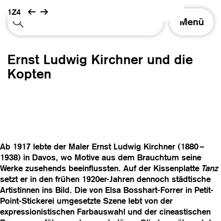
1Z4
S
Menü
c
h
a
Ernst Ludwig Kirchner und die
l
t
Kopten
e
N
a
v
i
g
a
Ab 1917 lebte der Maler Ernst Ludwig Kirchner (1880 –
t
1938) in Davos, wo Motive aus dem Brauchtum seine
i
Werke zusehends beeinflussten. Auf der Kissenplatte
Tanz
o
setzt er in den frühen 1920er-Jahren dennoch städtische
n
Artistinnen ins Bild. Die von Elsa Bosshart-Forrer in Petit-
Point-Stickerei umgesetzte Szene lebt von der
expressionistischen Farbauswahl und der cineastischen