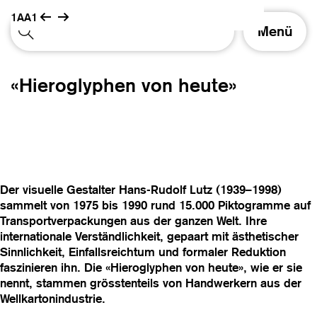
1AA1
S
Menü
c
h
a
«Hieroglyphen von heute»
l
t
e
N
a
v
i
Der visuelle Gestalter Hans-Rudolf Lutz (1939–1998)
g
sammelt von 1975 bis 1990 rund 15.000 Piktogramme auf
a
Transportverpackungen aus der ganzen Welt. Ihre
t
internationale Verständlichkeit, gepaart mit ästhetischer
i
Sinnlichkeit, Einfallsreichtum und formaler Reduktion
o
faszinieren ihn. Die «Hieroglyphen von heute», wie er sie
n
nennt, stammen grösstenteils von Handwerkern aus der
Wellkartonindustrie.