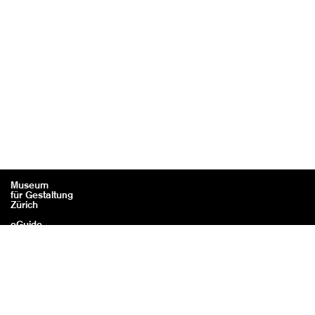
Museum
für Gestaltung
Zürich
eGuide
Kontakt
Rechtliches / Impressum