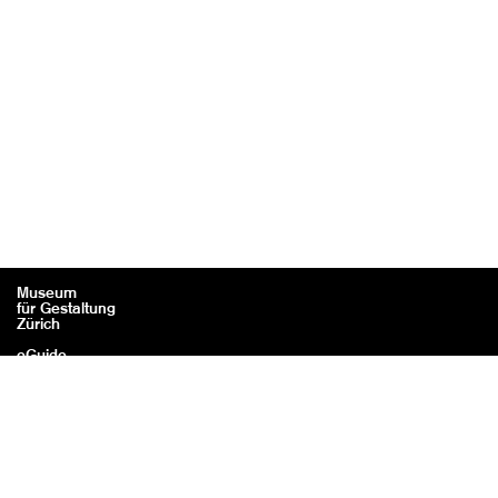
Museum
für Gestaltung
Zürich
eGuide
Kontakt
Rechtliches / Impressum