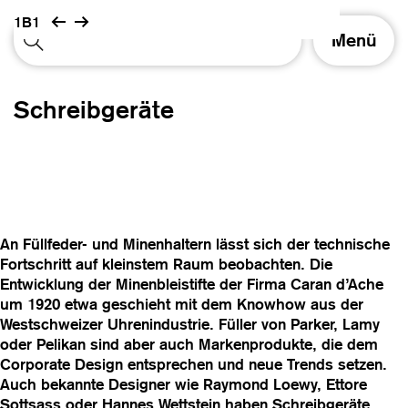
1B1
S
Menü
c
h
a
Schreibgeräte
l
t
e
N
a
v
i
An Füllfeder- und Minenhaltern lässt sich der technische
g
Fortschritt auf kleinstem Raum beobachten. Die
a
Entwicklung der Minenbleistifte der Firma Caran d’Ache
t
um 1920 etwa geschieht mit dem Knowhow aus der
i
Westschweizer Uhrenindustrie. Füller von Parker, Lamy
o
oder Pelikan sind aber auch Markenprodukte, die dem
n
Corporate Design entsprechen und neue Trends setzen.
Auch bekannte Designer wie Raymond Loewy, Ettore
Sottsass oder Hannes Wettstein haben Schreibgeräte