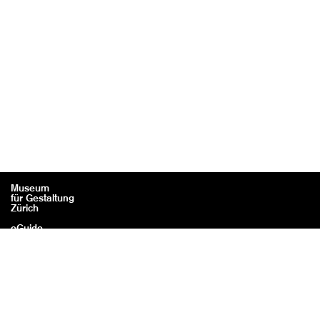
Museum
für Gestaltung
Zürich
eGuide
Kontakt
Rechtliches / Impressum