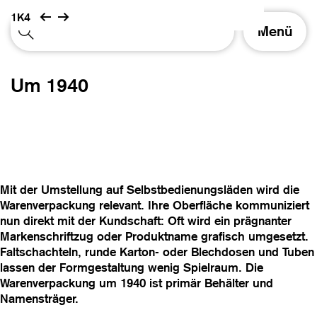
1K4
S
Menü
c
h
a
Um 1940
l
t
e
N
a
v
i
Mit der Umstellung auf Selbstbedienungsläden wird die
g
Warenverpackung relevant. Ihre Oberfläche kommuniziert
a
nun direkt mit der Kundschaft: Oft wird ein prägnanter
t
Markenschriftzug oder Produktname grafisch umgesetzt.
i
Faltschachteln, runde Karton- oder Blechdosen und Tuben
o
lassen der Formgestaltung wenig Spielraum. Die
n
Warenverpackung um 1940 ist primär Behälter und
Namensträger.