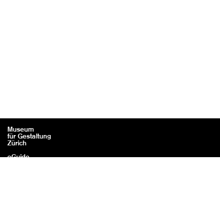
Museum
für Gestaltung
Zürich
eGuide
Kontakt
Rechtliches / Impressum