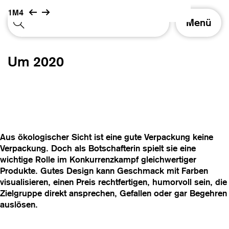
1M4
S
Menü
c
h
a
Um 2020
l
t
e
N
a
v
i
Aus ökologischer Sicht ist eine gute Verpackung keine
g
Verpackung. Doch als Botschafterin spielt sie eine
a
wichtige Rolle im Konkurrenzkampf gleichwertiger
t
Produkte. Gutes Design kann Geschmack mit Farben
i
visualisieren, einen Preis rechtfertigen, humorvoll sein, die
o
Zielgruppe direkt ansprechen, Gefallen oder gar Begehren
n
auslösen.