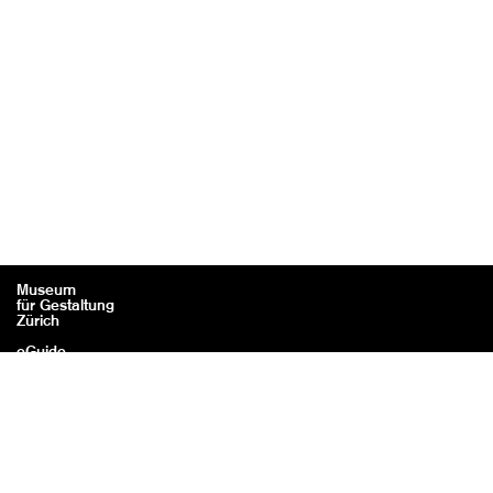
Museum
für Gestaltung
Zürich
eGuide
Kontakt
Rechtliches / Impressum