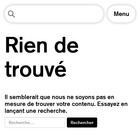
A
Menu
f
f
i
Rien de
c
h
e
r
trouvé
/
m
a
s
q
Il semblerait que nous ne soyons pas en
u
mesure de trouver votre contenu. Essayez en
e
lançant une recherche.
r
l
a
n
a