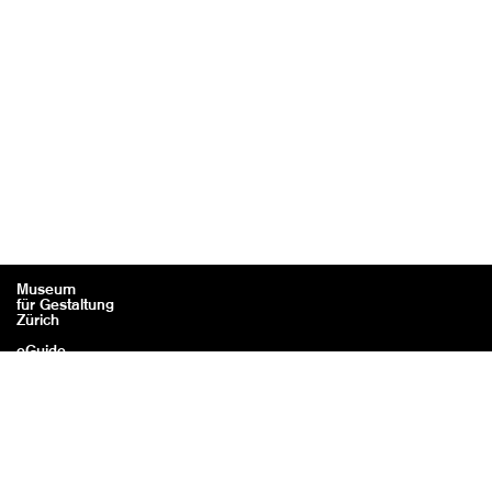
Museum
für Gestaltung
Zürich
eGuide
Contact
Mentions légales / Crédits