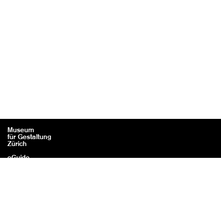
Museum
für Gestaltung
Zürich
eGuide
Kontakt
Rechtliches / Impressum