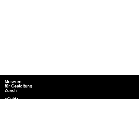
Museum
für Gestaltung
Zürich
eGuide
Kontakt
Rechtliches / Impressum