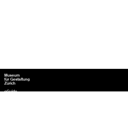
Museum
für Gestaltung
Zürich
eGuide
Contact
Mentions légales / Crédits