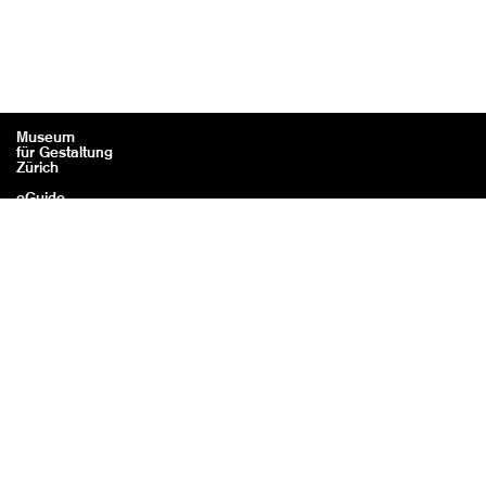
Museum
für Gestaltung
Zürich
eGuide
Kontakt
Rechtliches / Impressum
Datenschutz
Mit freundlicher
Unterstützung