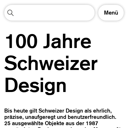
S
Menü
c
h
a
100 Jahre
l
t
e
N
Schweizer
a
v
i
Design
g
a
t
i
o
n
Bis heute gilt Schweizer Design als ehrlich,
präzise, unaufgeregt und benutzerfreundlich.
25 ausgewählte Objekte aus der 1987