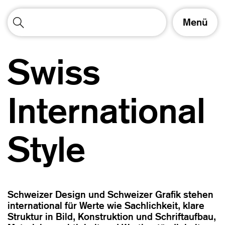
S
Menü
c
h
a
Swiss
l
t
e
N
International
a
v
i
Style
g
a
t
i
o
n
Schweizer Design und Schweizer Grafik stehen
international für Werte wie Sachlichkeit, klare
Struktur in Bild, Konstruktion und Schriftaufbau,