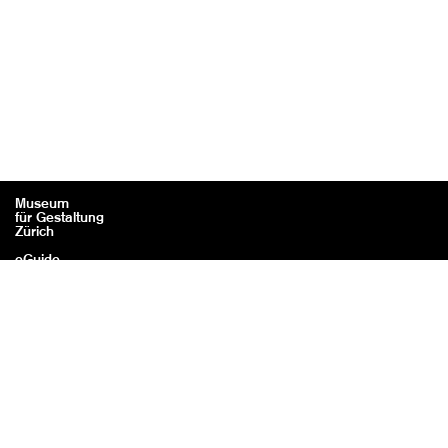
Museum
für Gestaltung
Zürich
eGuide
Kontakt
Rechtliches / Impressum
Datenschutz