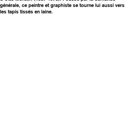
générale, ce peintre et graphiste se tourne lui aussi vers
v
les tapis tissés en laine.
i
g
a
t
i
o
n