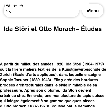
1Y3
A
Menu
f
f
i
Ida Störi et Otto Morach– Études
c
h
e
r
/
m
a
À partir du milieu des années 1920, Ida Störi (1904-1979)
s
suit la filière métiers textiles de la Kunstgewerbeschule de
q
Zurich (École d’arts appliqués), dans laquelle enseigne
u
Sophie Taeuber (1889-1943). Elle y crée des bordures
e
brodées architecturales dans le style inimitable de sa
r
professeure. Après son diplôme, Ida Störi devient
l
créatrice chez Ennenda, une manufacture de tapis suisse
a
qui intègre également à sa gamme quelques pièces
n
d’Otto Morach (1887-1973). Poussé par la demande
a