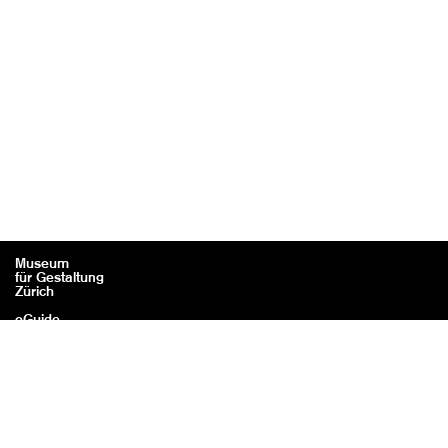
Museum
für Gestaltung
Zürich
eGuide
Contact
Mentions légales / Crédits