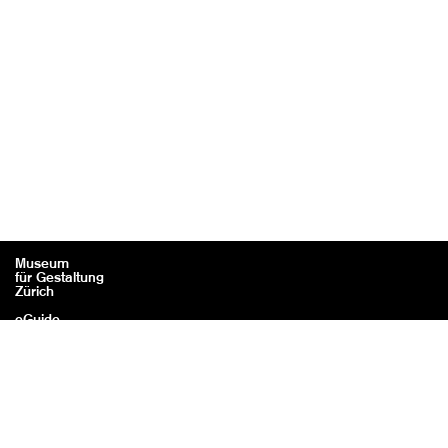
Museum
für Gestaltung
Zürich
eGuide
Contact
Mentions légales / Crédits