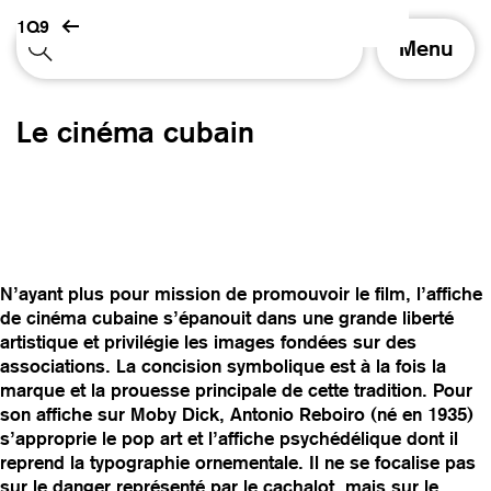
1Q9
A
Menu
f
f
i
Le cinéma cubain
c
h
e
r
/
m
a
N’ayant plus pour mission de promouvoir le film, l’affiche
s
de cinéma cubaine s’épanouit dans une grande liberté
q
artistique et privilégie les images fondées sur des
u
associations. La concision symbolique est à la fois la
e
marque et la prouesse principale de cette tradition. Pour
r
son affiche sur Moby Dick, Antonio Reboiro (né en 1935)
l
s’approprie le pop art et l’affiche psychédélique dont il
a
reprend la typographie ornementale. Il ne se focalise pas
n
sur le danger représenté par le cachalot, mais sur le
a