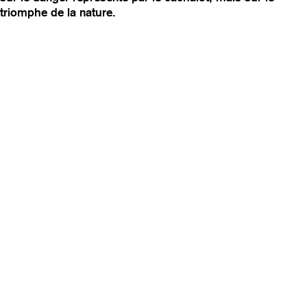
triomphe de la nature.
v
i
g
a
t
i
o
n