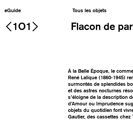
eGuide
Tous les objets
1O1
Flacon de pa
À la Belle Époque, le commer
René Lalique (1860-1945) re
surmontés de splendides bou
et des astres nocturnes ré
s’éloigne de la description
d’Amour ou Imprudence sugg
objets du quotidien font viv
Gautier, des cassettes chez