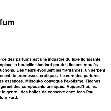
rfum
ce des parfums est une industrie du luxe florissante.
mplace la bouteille standard par des flacons moulés
chons. Des fleurs évoquent les fragrances, un serpent
sonnent de promesses érotiques. Le nom des parfums
 des essences. Mitsouko convoque l’exotisme, Flèches
èrent des composants oniriques. Aujourd’hui, les
re le genre : des boîtes de conserve chez Jean-Paul
 Tom Ford.