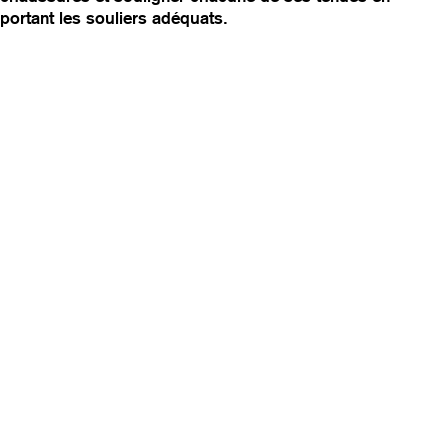
portant les souliers adéquats.
v
i
g
a
t
i
o
n