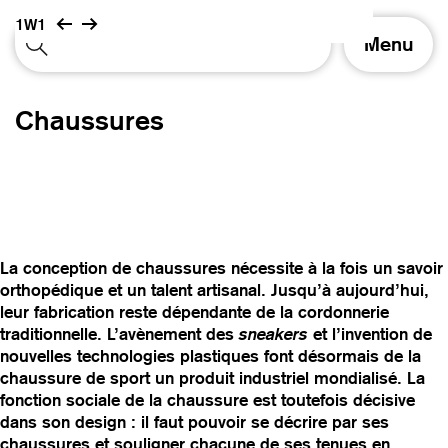
1W1
A
Menu
f
f
i
Chaussures
c
h
e
r
/
m
a
La conception de chaussures nécessite à la fois un savoir
s
orthopédique et un talent artisanal. Jusqu’à aujourd’hui,
q
leur fabrication reste dépendante de la cordonnerie
u
traditionnelle. L’avènement des
sneakers
et l’invention de
e
nouvelles technologies plastiques font désormais de la
r
chaussure de sport un produit industriel mondialisé. La
l
fonction sociale de la chaussure est toutefois décisive
a
dans son design : il faut pouvoir se décrire par ses
n
chaussures et souligner chacune de ses tenues en
a