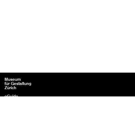
Museum
für Gestaltung
Zürich
eGuide
Contact
Mentions légales / Crédits