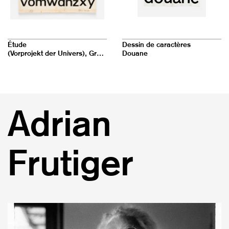
v
i
g
a
Étude
Dessin de caractères
(Vorprojekt der Univers), Groteskentwurf in drei Fetten
Douane
t
i
o
n
Adrian
Frutiger