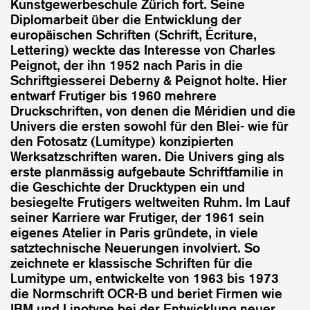
Kunstgewerbeschule Zürich fort. Seine
Diplomarbeit über die Entwicklung der
europäischen Schriften (Schrift, Écriture,
Lettering) weckte das Interesse von Charles
Peignot, der ihn 1952 nach Paris in die
Schriftgiesserei Deberny & Peignot holte. Hier
entwarf Frutiger bis 1960 mehrere
Druckschriften, von denen die Méridien und die
Univers die ersten sowohl für den Blei- wie für
den Fotosatz (Lumitype) konzipierten
Werksatzschriften waren. Die Univers ging als
erste planmässig aufgebaute Schriftfamilie in
die Geschichte der Drucktypen ein und
besiegelte Frutigers weltweiten Ruhm. Im Lauf
seiner Karriere war Frutiger, der 1961 sein
eigenes Atelier in Paris gründete, in viele
satztechnische Neuerungen involviert. So
zeichnete er klassische Schriften für die
Lumitype um, entwickelte von 1963 bis 1973
die Normschrift OCR-B und beriet Firmen wie
IBM und Linotype bei der Entwicklung neuer