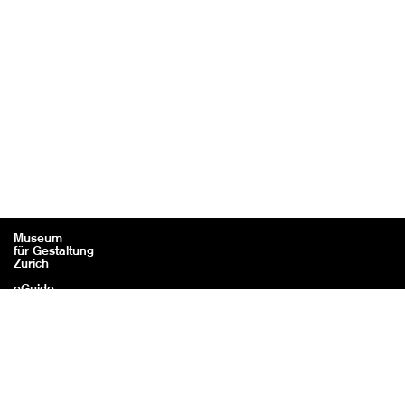
Museum
für Gestaltung
Zürich
eGuide
Contact
Mentions légales / Crédits