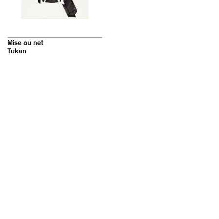
v
i
g
a
Mise au net
Tukan
t
i
o
n