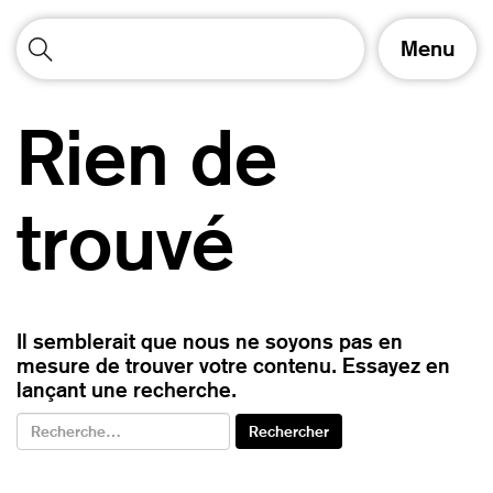
A
Menu
f
f
i
Rien de
c
h
e
r
trouvé
/
m
a
s
q
Il semblerait que nous ne soyons pas en
u
mesure de trouver votre contenu. Essayez en
e
lançant une recherche.
r
l
a
n
a