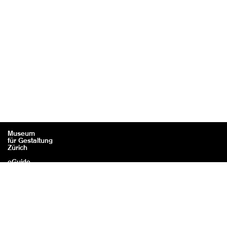
Museum
für Gestaltung
Zürich
eGuide
Contact
Mentions légales / Crédits