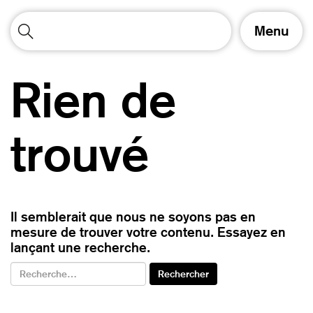
A
Menu
f
f
i
Rien de
c
h
e
r
trouvé
/
m
a
s
q
Il semblerait que nous ne soyons pas en
u
mesure de trouver votre contenu. Essayez en
e
lançant une recherche.
r
l
a
n
a