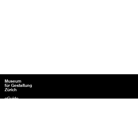
Museum
für Gestaltung
Zürich
eGuide
Contact
Mentions légales / Crédits