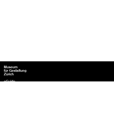
Museum
für Gestaltung
Zürich
eGuide
Kontakt
Rechtliches / Impressum