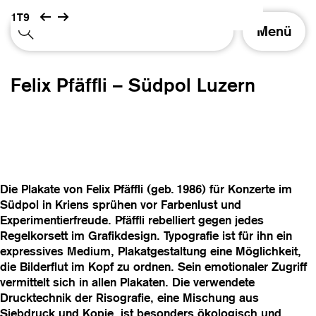
1T9
S
Menü
c
h
a
Felix Pfäffli – Südpol Luzern
l
t
e
N
a
v
i
Die Plakate von Felix Pfäffli (geb. 1986) für Konzerte im
g
Südpol in Kriens sprühen vor Farbenlust und
a
Experimentierfreude. Pfäffli rebelliert gegen jedes
t
Regelkorsett im Grafikdesign. Typografie ist für ihn ein
i
expressives Medium, Plakatgestaltung eine Möglichkeit,
o
die Bilderflut im Kopf zu ordnen. Sein emotionaler Zugriff
n
vermittelt sich in allen Plakaten. Die verwendete
Drucktechnik der Risografie, eine Mischung aus
Siebdruck und Kopie, ist besonders ökologisch und