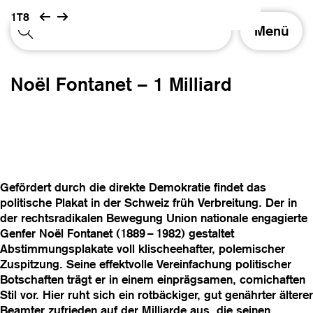
1T8
S
Menü
c
h
a
Noël Fontanet – 1 Milliard
l
t
e
N
a
v
i
Gefördert durch die direkte Demokratie findet das
g
politische Plakat in der Schweiz früh Verbreitung. Der in
a
der rechtsradikalen Bewegung Union nationale engagierte
t
Genfer Noël Fontanet (1889 – 1982) gestaltet
i
Abstimmungsplakate voll klischeehafter, polemischer
o
Zuspitzung. Seine effektvolle Vereinfachung politischer
n
Botschaften trägt er in einem einprägsamen, comichaften
Stil vor. Hier ruht sich ein rotbäckiger, gut genährter älterer
Beamter zufrieden auf der Milliarde aus, die seinen