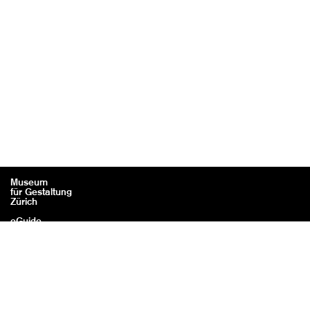
Museum
für Gestaltung
Zürich
eGuide
Kontakt
Rechtliches / Impressum