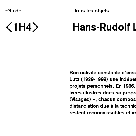
eGuide
Tous les objets
1H4
Hans-Rudolf Lu
Son activité constante d’ens
Lutz (1939-1998) une indépe
projets personnels. En 1986,
livres illustrés dans sa prop
(Visages) –, chacun composé
distanciation due à la techn
restent reconnaissables et i