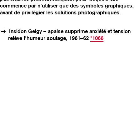
commence par n’utiliser que des symboles graphiques,
v
avant de privilégier les solutions photographiques.
i
g
a
Insidon Geigy – apaise supprime anxiété et tension
t
relève l'humeur soulage, 1961–62
*1066
i
o
n