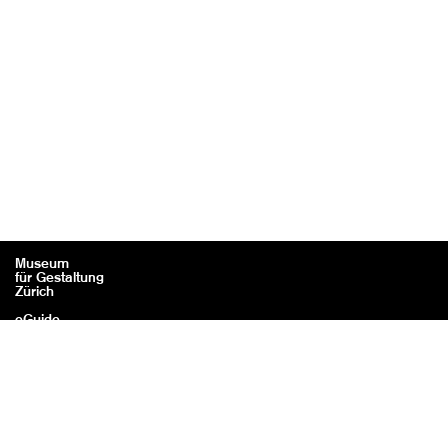
Museum
für Gestaltung
Zürich
eGuide
Contact
Mentions légales / Crédits