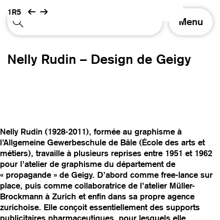
1R5
A
Menu
f
f
i
Nelly Rudin – Design de Geigy
c
h
e
r
/
m
a
Nelly Rudin (1928-2011), formée au graphisme à
s
l’Allgemeine Gewerbeschule de Bâle (École des arts et
q
métiers), travaille à plusieurs reprises entre 1951 et 1962
u
pour l’atelier de graphisme du département de
e
« propagande » de Geigy. D’abord comme free-lance sur
r
place, puis comme collaboratrice de l’atelier Müller-
l
Brockmann à Zurich et enfin dans sa propre agence
a
zurichoise. Elle conçoit essentiellement des supports
n
publicitaires pharmaceutiques, pour lesquels elle
a