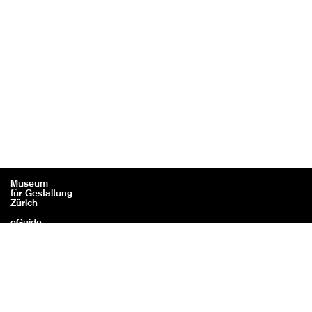
Museum
für Gestaltung
Zürich
eGuide
Contact
Mentions légales / Crédits