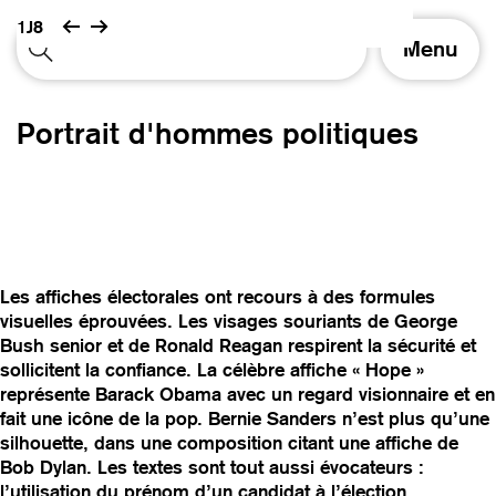
1J8
A
Menu
f
f
i
Portrait d'hommes politiques
c
h
e
r
/
m
a
Les affiches électorales ont recours à des formules
s
visuelles éprouvées. Les visages souriants de George
q
Bush senior et de Ronald Reagan respirent la sécurité et
u
sollicitent la confiance. La célèbre affiche « Hope »
e
représente Barack Obama avec un regard visionnaire et en
r
fait une icône de la pop. Bernie Sanders n’est plus qu’une
l
silhouette, dans une composition citant une affiche de
a
Bob Dylan. Les textes sont tout aussi évocateurs :
n
l’utilisation du prénom d’un candidat à l’élection
a