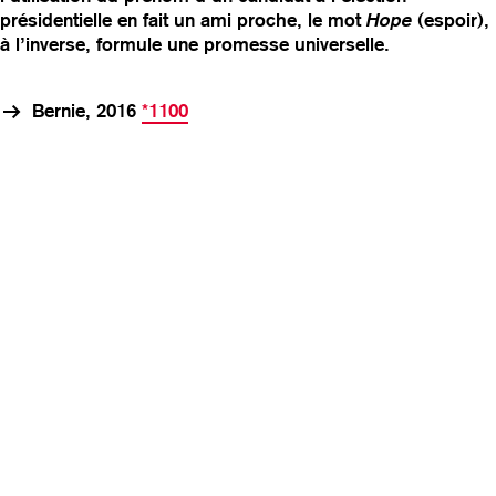
présidentielle en fait un ami proche, le mot
Hope
(espoir),
v
à l’inverse, formule une promesse universelle.
i
g
a
Bernie, 2016
*1100
t
i
o
n