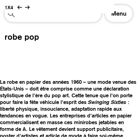
1X4
A
Menu
f
f
i
robe pop
c
h
e
r
/
m
a
La robe en papier des années 1960 – une mode venue des
s
États-Unis – doit être comprise comme une déclaration
q
stylistique de l’ère du pop art. Cette tenue que l’on porte
u
pour faire la fête véhicule l’esprit des
Swinging Sixties
:
e
liberté physique, insouciance, adaptation rapide aux
r
tendances en vogue. Les entreprises d’articles en papier
l
commercialisent en masse ces minirobes jetables en
a
forme de A. Le vêtement devient support publicitaire,
n
poster d’artistes et article de mode à faire soi-même,
a