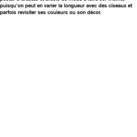
puisqu’on peut en varier la longueur avec des ciseaux et
v
parfois revisiter ses couleurs ou son décor.
i
g
a
t
i
o
n