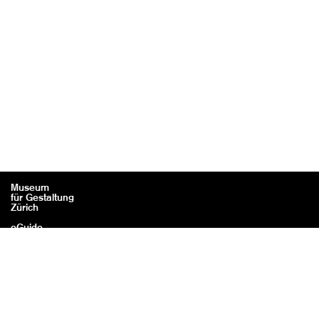
Museum
für Gestaltung
Zürich
eGuide
Contact
Mentions légales / Crédits