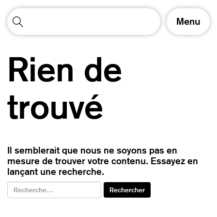
A
Menu
f
f
i
Rien de
c
h
e
r
trouvé
/
m
a
s
q
Il semblerait que nous ne soyons pas en
u
mesure de trouver votre contenu. Essayez en
e
lançant une recherche.
r
l
a
n
a