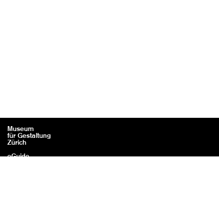
Museum
für Gestaltung
Zürich
eGuide
Contact
Mentions légales / Crédits