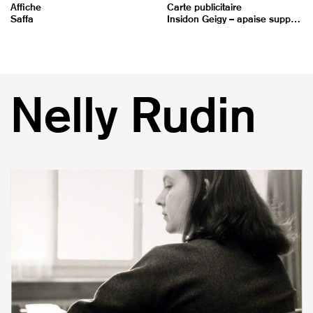
Affiche
Carte publicitaire
v
Saffa
Insidon Geigy – apaise supprime anxiété et tension relève l'humeur soulage
i
g
a
t
i
Nelly Rudin
o
n