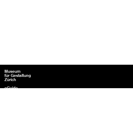
Museum
für Gestaltung
Zürich
eGuide
Contact
Mentions légales / Crédits
Confidentialité