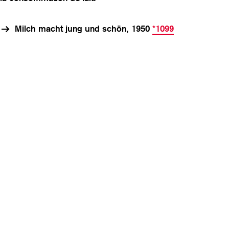
v
i
Milch macht jung und schön, 1950
*1099
g
a
t
i
o
n