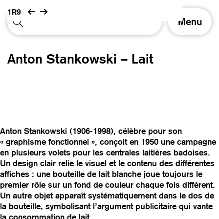
1R9
A
Menu
f
f
i
Anton Stankowski – Lait
c
h
e
r
/
m
a
Anton Stankowski (1906-1998), célèbre pour son
s
« graphisme fonctionnel », conçoit en 1950 une campagne
q
en plusieurs volets pour les centrales laitières badoises.
u
Un design clair relie le visuel et le contenu des différentes
e
affiches : une bouteille de lait blanche joue toujours le
r
premier rôle sur un fond de couleur chaque fois différent.
l
Un autre objet apparaît systématiquement dans le dos de
a
la bouteille, symbolisant l’argument publicitaire qui vante
n
la consommation de lait.
a