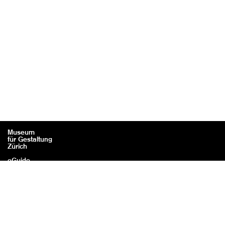
Museum
für Gestaltung
Zürich
eGuide
Contact
Mentions légales / Crédits