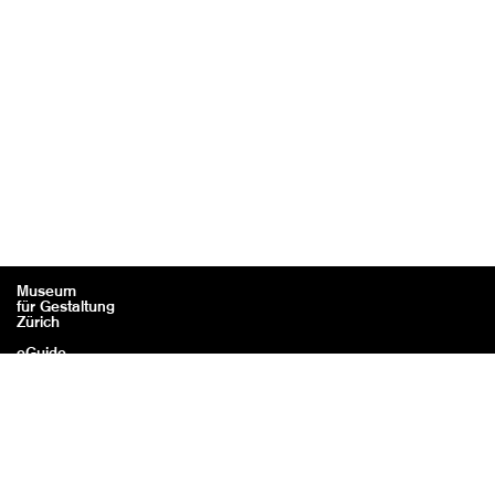
Museum
für Gestaltung
Zürich
eGuide
Contact
Mentions légales / Crédits