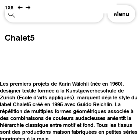
1X6
A
Menu
f
f
i
Chalet5
c
h
e
r
/
m
a
Les premiers projets de Karin Wälchli (née en 1960),
s
designer textile formée à la Kunstgewerbeschule de
q
Zurich (École d’arts appliqués), marquent déjà le style du
u
label Chalet5 créé en 1995 avec Guido Reichlin. La
e
répétition de multiples formes géométriques associée à
r
des combinaisons de couleurs audacieuses anéantit la
l
hiérarchie classique entre motif et fond. Tous les tissus
a
sont des productions maison fabriquées en petites séries
n
imprimées à la main.
a