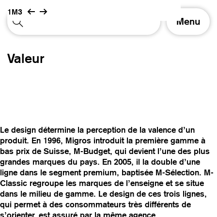
1M3
A
Menu
f
f
i
Valeur
c
h
e
r
/
m
a
Le design détermine la perception de la valence d’un
s
produit. En 1996, Migros introduit la première gamme à
q
bas prix de Suisse, M-Budget, qui devient l’une des plus
u
grandes marques du pays. En 2005, il la double d’une
e
ligne dans le segment premium, baptisée M-Sélection. M-
r
Classic regroupe les marques de l’enseigne et se situe
l
dans le milieu de gamme. Le design de ces trois lignes,
a
qui permet à des consommateurs très différents de
n
s’orienter, est assuré par la même agence.
a