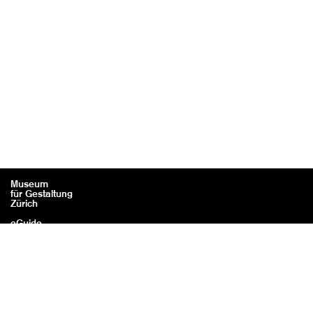
Museum
für Gestaltung
Zürich
eGuide
Contact
Mentions légales / Crédits